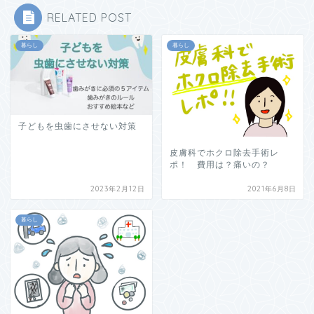
RELATED POST
暮らし
暮らし
子どもを虫歯にさせない対策
皮膚科でホクロ除去手術レ
ポ！ 費用は？痛いの？
2023年2月12日
2021年6月8日
暮らし